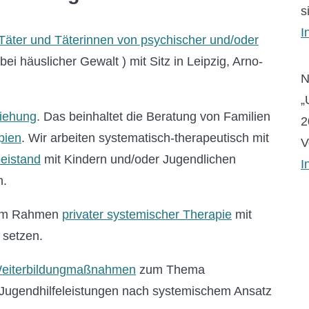
s
I
 Täter und Täterinnen von psychischer und/oder
ei häuslicher Gewalt ) mit Sitz in Leipzig, Arno-
N
„
ziehung
. Das beinhaltet die Beratung von Familien
2
pien
. Wir arbeiten systematisch-therapeutisch mit
V
eistand
mit Kindern und/oder Jugendlichen
I
n.
h im Rahmen
privater systemischer Therapie
mit
 setzen.
Weiterbildungmaßnahmen
zum Thema
 Jugendhilfeleistungen nach systemischem Ansatz