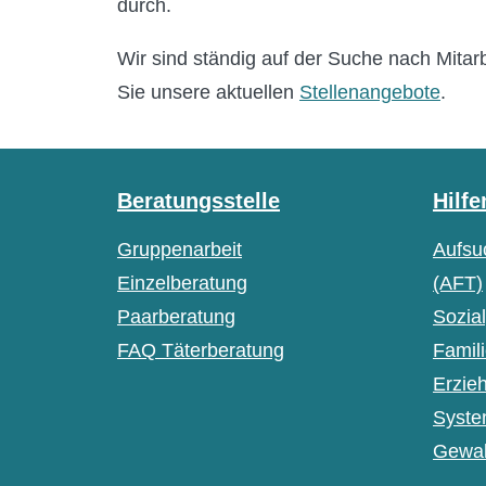
durch.
Wir sind ständig auf der Suche nach Mitar
Sie unsere aktuellen
Stellenangebote
.
Beratungsstelle
Hilfe
Gruppenarbeit
Aufsu
Einzelberatung
(AFT)
Paarberatung
Sozia
FAQ Täterberatung
Famil
Erzie
Syste
Gewal